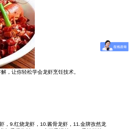
讲解，让你轻松学会龙虾烹饪技术。
虾，9.红烧龙虾，10.酱骨龙虾，11.金牌孜然龙