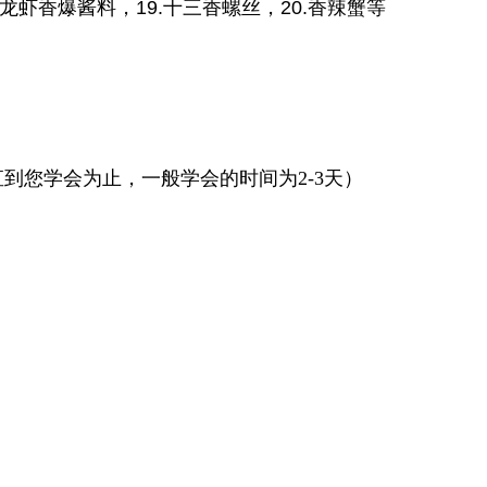
8.龙虾香爆酱料，19.十三香螺丝，20.香辣蟹等
到您学会为止，一般学会的时间为2-3天）